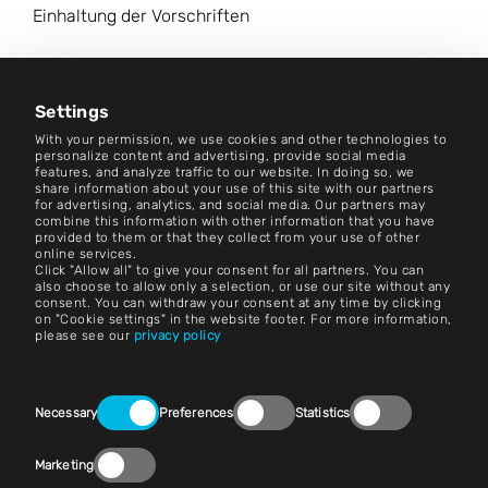
Einhaltung der Vorschriften
Karriere
Nachrichtenzentrum
Settings
With your permission, we use cookies and other technologies to
Kontakt
personalize content and advertising, provide social media
features, and analyze traffic to our website. In doing so, we
share information about your use of this site with our partners
Karriere
for advertising, analytics, and social media. Our partners may
combine this information with other information that you have
provided to them or that they collect from your use of other
Bedingungen und Konditionen
online services.
Click "Allow all" to give your consent for all partners. You can
Impressum
also choose to allow only a selection, or use our site without any
consent. You can withdraw your consent at any time by clicking
on "Cookie settings" in the website footer. For more information,
Rechtlicher Hinweis
please see our
privacy policy
Erklärungen zum Datenschutz
Consent
Kontakt
Necessary
Preferences
Statistics
Selection
Cookie-Einstellungen
Marketing