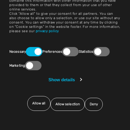
combine this information with other information that you have
provided to them or that they collect from your use of other
الشروط والأحكام
online services.
Click "Allow all" to give your consent for all partners. You can
بصمة
also choose to allow only a selection, or use our site without any
consent. You can withdraw your consent at any time by clicking
on "Cookie settings" in the website footer. For more information,
إشعار قانوني
please see our
privacy policy
بيانات الخصوصية
Consent
اتصل بنا
Necessary
Preferences
Statistics
Selection
إعدادات ملفات تعريف الارتباط
Marketing
الامتثال (ارفع صوتك!)
Show details
البائعون والمشتريات
Allow all
Allow selection
Deny
© 2025 إكسنتك